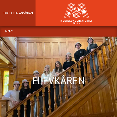
SKICKA DIN ANSÖKAN
MENY
ELEVKÅREN