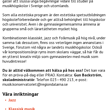
gäller att slussa unga begåvningar vidare till studier på
musikhögskolor i Sverige och utomlands.
Som alla estetiska program är den estetiska spetsutbildningen
högskoleförberedande och ger alltså behörighet till högskolor
och universitet. Även i de gymnasiegemensamma ämnena är
grupperna små och lärartätheten mycket hög.
Kombinationen klassiskt, jazz och folkmusik på hög nivå, under
samma tak dessutom, finns oss veterligen ingen annanstans i
Sverige, förutom vid några av landets musikhögskolor. Också
vår kompositionslinje ryms inom skolans väggar, så här får du
en ytterst kreativ miljö som gymnasieelev med musik som
huvudintresse!
Du är alltid välkommen att hälsa på hos oss!
Det kan vara
för en pröva-på-dag eller PRAO. Kontakta:
Gun Backström,
skoladministratör
. Telefon 023–490 213, e-post:
musik.konservatoriet@regiondalarna.se
Våra inriktningar
Jazz
Klassisk musik