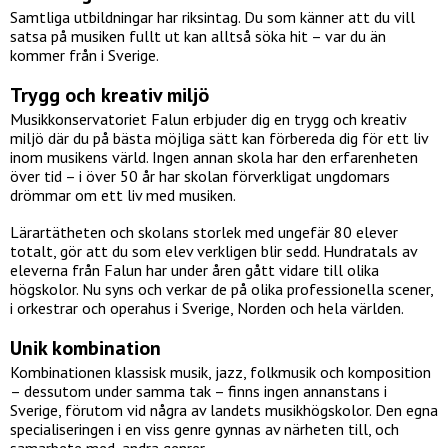
Samtliga utbildningar har riksintag. Du som känner att du vill
satsa på musiken fullt ut kan alltså söka hit – var du än
kommer från i Sverige.
Trygg och kreativ miljö
Musikkonservatoriet Falun erbjuder dig en trygg och kreativ
miljö där du på bästa möjliga sätt kan förbereda dig för ett liv
inom musikens värld. Ingen annan skola har den erfarenheten
över tid – i över 50 år har skolan förverkligat ungdomars
drömmar om ett liv med musiken.
Lärartätheten och skolans storlek med ungefär 80 elever
totalt, gör att du som elev verkligen blir sedd. Hundratals av
eleverna från Falun har under åren gått vidare till olika
högskolor. Nu syns och verkar de på olika professionella scener,
i orkestrar och operahus i Sverige, Norden och hela världen.
Unik kombination
Kombinationen klassisk musik, jazz, folkmusik och komposition
– dessutom under samma tak – finns ingen annanstans i
Sverige, förutom vid några av landets musikhögskolor. Den egna
specialiseringen i en viss genre gynnas av närheten till, och
samarbete med, andra genrer.