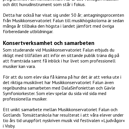
och ditt huvudinstrument som står i fokus.
Detta har också har visat sig under 50 år; antagningsprocenten
från Musikkonservatoriet Falun till musikhögskolorna är sedan
många år tillbaka den högsta i landet jämfört med övriga
förberedande utbildningar.
Konsertverksamhet och samarbeten
Som studerande vid Musikkonservatoriet Falun erbjuds du
rikligt med tillfällen att inför en sittande publik träna dig på
att framträda samt få inblick i hur livet som professionell
musiker kan vara.
För att du som elev ska få känna på hur det är att verka ute i
det riktiga musiklivet har Musikkonservatoriet Falun även
regelbundna samarbeten med DalaSinfoniettan och Gävle
Symfoniorkester. Som elev spelar du sida vid sida med
professionella musiker.
Ett unikt samarbete mellan Musikkonservatoriet Falun och
Gotlands Tonsättarskola har resulterat i att våra elever under
tio års tid uruppfört nyskriven musik vid festivalen »Ljudvågor«
i Visby.