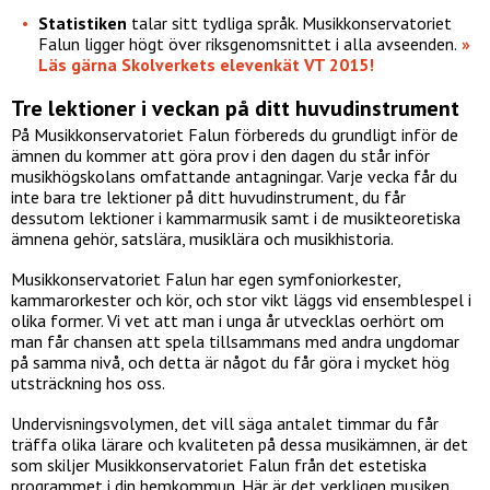
Statistiken
talar sitt tydliga språk. Musikkonservatoriet
Falun ligger högt över riksgenomsnittet i alla avseenden.
»
Läs gärna Skolverkets elevenkät VT 2015!
Tre lektioner i veckan på ditt huvudinstrument
På Musikkonservatoriet Falun förbereds du grundligt inför de
ämnen du kommer att göra prov i den dagen du står inför
musikhögskolans omfattande antagningar. Varje vecka får du
inte bara tre lektioner på ditt huvudinstrument, du får
dessutom lektioner i kammarmusik samt i de musikteoretiska
ämnena gehör, satslära, musiklära och musikhistoria.
Musikkonservatoriet Falun har egen symfoniorkester,
kammarorkester och kör, och stor vikt läggs vid ensemblespel i
olika former. Vi vet att man i unga år utvecklas oerhört om
man får chansen att spela tillsammans med andra ungdomar
på samma nivå, och detta är något du får göra i mycket hög
utsträckning hos oss.
Undervisningsvolymen, det vill säga antalet timmar du får
träffa olika lärare och kvaliteten på dessa musikämnen, är det
som skiljer Musikkonservatoriet Falun från det estetiska
programmet i din hemkommun. Här är det verkligen musiken