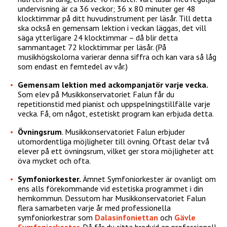
undervisning är ca 36 veckor; 36 x 80 minuter ger 48
klocktimmar på ditt huvudinstrument per läsår. Till detta
ska också en gemensam lektion i veckan läggas, det vill
säga ytterligare 24 klocktimmar – då blir detta
sammantaget 72 klocktimmar per läsår. (På
musikhögskolorna varierar denna siffra och kan vara så låg
som endast en femtedel av vår.)
Gemensam lektion med ackompanjatör varje vecka.
Som elev på Musikkonservatoriet Falun får du
repetitionstid med pianist och uppspelningstillfälle varje
vecka. Få, om något, estetiskt program kan erbjuda detta.
Övningsrum
. Musikkonservatoriet Falun erbjuder
utomordentliga möjligheter till övning. Oftast delar två
elever på ett övningsrum, vilket ger stora möjligheter att
öva mycket och ofta.
Symfoniorkester.
Ämnet Symfoniorkester är ovanligt om
ens alls förekommande vid estetiska programmet i din
hemkommun. Dessutom har Musikkonservatoriet Falun
flera samarbeten varje år med professionella
symfoniorkestrar som
Dalasinfoniettan
och
Gävle
Symfoniorkester
. Då får du sitta bredvid en professionell