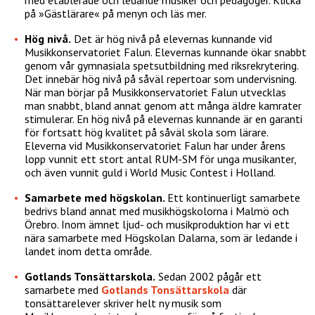
på »Gästlärare« på menyn och läs mer.
Hög nivå.
Det är hög nivå på elevernas kunnande vid
Musikkonservatoriet Falun. Elevernas kunnande ökar snabbt
genom vår gymnasiala spetsutbildning med riksrekrytering.
Det innebär hög nivå på såväl repertoar som undervisning.
När man börjar på Musikkonservatoriet Falun utvecklas
man snabbt, bland annat genom att många äldre kamrater
stimulerar. En hög nivå på elevernas kunnande är en garanti
för fortsatt hög kvalitet på såväl skola som lärare.
Eleverna vid Musikkonservatoriet Falun har under årens
lopp vunnit ett stort antal RUM-SM för unga musikanter,
och även vunnit guld i World Music Contest i Holland.
Samarbete med högskolan.
Ett kontinuerligt samarbete
bedrivs bland annat med musikhögskolorna i Malmö och
Örebro. Inom ämnet ljud- och musikproduktion har vi ett
nära samarbete med Högskolan Dalarna, som är ledande i
landet inom detta område.
Gotlands Tonsättarskola.
Sedan 2002 pågår ett
samarbete med
Gotlands Tonsättarskola
där
tonsättarelever skriver helt ny musik som