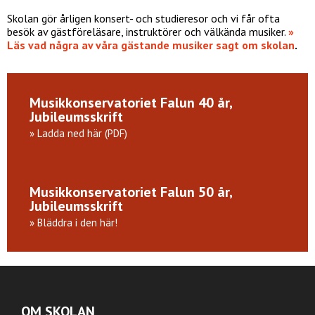
Skolan gör årligen konsert- och studieresor och vi får ofta
besök av gästföreläsare, instruktörer och välkända musiker.
»
Läs vad några av våra gästande musiker sagt om skolan
.
Musikkonservatoriet Falun 40 år,
Jubileumsskrift
»
Ladda ned här (PDF)
Musikkonservatoriet Falun 50 år,
Jubileumsskrift
» Bläddra i den här!
OM SKOLAN