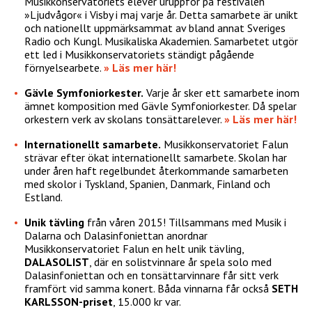
Musikkonservatoriets elever uruppför på festivalen
»Ljudvågor« i Visby i maj varje år. Detta samarbete är unikt
och nationellt uppmärksammat av bland annat Sveriges
Radio och Kungl. Musikaliska Akademien. Samarbetet utgör
ett led i Musikkonservatoriets ständigt pågående
förnyelsearbete.
» Läs mer här!
Gävle Symfoniorkester.
Varje år sker ett samarbete inom
ämnet komposition med Gävle Symfoniorkester. Då spelar
orkestern verk av skolans tonsättarelever.
» Läs mer här!
Internationellt samarbete.
Musikkonservatoriet Falun
strävar efter ökat internationellt samarbete. Skolan har
under åren haft regelbundet återkommande samarbeten
med skolor i Tyskland, Spanien, Danmark, Finland och
Estland.
Unik tävling
från våren 2015! Tillsammans med Musik i
Dalarna och Dalasinfoniettan anordnar
Musikkonservatoriet Falun en helt unik tävling,
DALASOLIST
, där en solistvinnare år spela solo med
Dalasinfoniettan och en tonsättarvinnare får sitt verk
framfört vid samma konert. Båda vinnarna får också
SETH
KARLSSON-priset
, 15.000 kr var.