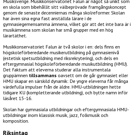
Musiksverige. Musikkonservatoriet Falun är något så unikt som
en skola som bibehållit sitt välbeprövade framgångskoncept
genom de senaste decenniernas många skolreformer. Skolan
har även sina egna fast anställda lärare i de
gymnasiegemensamma ämnena, vilket gör att det inte bara är i
musikämnena som skolan har små grupper med en hög
lärartäthet.
Musikkonservatoriet Falun är två skolor i en: dels finns en
högskoleförberedande musikerutbildning på gymnasienivå
(estetisk spetsutbildning med riksrekrytering), och dels en
eftergymnasial högskoleförberedande musikutbildning (HMU).
Det faktum att eleverna studerar alla instrumentala
gruppämnen
tillsammans
oavsett om de går gymnasiet eller
HMU skapar en särskild dynamik: De yngre eleverna får många
värdefulla impulser från de äldre. HMU-utbildningen hette
tidigare KU (kompletterande utbildning), och bytte namn inför
läsåret 15-16.
Skolan har gymnasiala utbildningar och eftergymnasiala HMU-
utbildningar inom klassisk musik, jazz, folkmusik och
komposition.
Riksintag