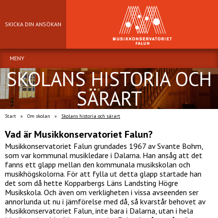
SKICKA DIN ANSÖKAN
MENY
SKOLANS HISTORIA OCH
SÄRART
Start
»
Om skolan
»
Skolans historia och särart
Vad är Musikkonservatoriet Falun?
Musikkonservatoriet Falun grundades 1967 av Svante Bohm,
som var kommunal musikledare i Dalarna. Han ansåg att det
fanns ett glapp mellan den kommunala musikskolan och
musikhögskolorna. För att fylla ut detta glapp startade han
det som då hette Kopparbergs Läns Landsting Högre
Musikskola. Och även om verkligheten i vissa avseenden ser
annorlunda ut nu i jämförelse med då, så kvarstår behovet av
Musikkonservatoriet Falun, inte bara i Dalarna, utan i hela