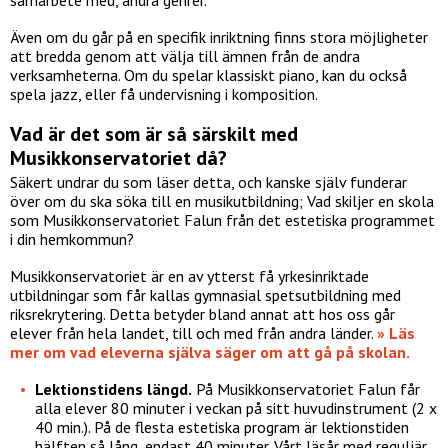
Även om du går på en specifik inriktning finns stora möjligheter
att bredda genom att välja till ämnen från de andra
verksamheterna. Om du spelar klassiskt piano, kan du också
spela jazz, eller få undervisning i komposition.
Vad är det som är så särskilt med
Musikkonservatoriet då?
Säkert undrar du som läser detta, och kanske själv funderar
över om du ska söka till en musikutbildning; Vad skiljer en skola
som Musikkonservatoriet Falun från det estetiska programmet
i din hemkommun?
Musikkonservatoriet är en av ytterst få yrkesinriktade
utbildningar som får kallas gymnasial spetsutbildning med
riksrekrytering. Detta betyder bland annat att hos oss går
elever från hela landet, till och med från andra länder.
» Läs
mer om vad eleverna själva säger om att gå på skolan.
Lektionstidens längd.
På Musikkonservatoriet Falun får
alla elever 80 minuter i veckan på sitt huvudinstrument (2 x
40 min.). På de flesta estetiska program är lektionstiden
hälften så lång, endast 40 minuter. Vårt läsår med reguljär