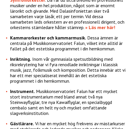
musiker under en hel produktion, något som är enormt
lärorikt och givande. Med Dalasinfoniettan sker två
samarbeten varje läsår, ett per termin. Vid dessa
samarbeten leds orkestern av en professionell dirigent, och
orkesterns stämledare håller stämrep.
» Läs mer här!
Kammarorkester och kammarmusik.
Dessa ämnen är
centrala på Musikkonservatoriet Falun, vilket inte alltid är
fallet på det estetiska programmet i din hemkommun.
Inriktning.
Inom vår gymnasiala spetsutbildning med
riksrekrytering har vi fyra renodlade inriktningar i klassisk
musik, jazz, folkmusik och komposition. Detta innebär att vi
har ett mer specialiserat innehåll än det estetiska
programmet i din hemkommun.
Instrument.
Musikkonservatoriet Falun har ett mycket
stort instrumentarium med bland annat två nya
Steinwayflyglar, tre nya Kawaiflyglar, en specialbyggd
cembalo samt en helt ny och mycket omfattande
slagverksinstitution.
Gästlärare.
Vi har en mycket hög frekvens av mästarkurser
med etablerade och ledande musiker och pedagoger. Klicka