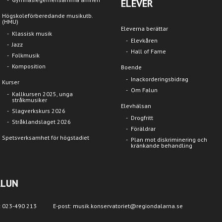
ELEVER
Högskoleförberedande musikutb.
(HMU)
Eleverna berättar
Klassisk musik
Elevkåren
Jazz
Hall of Fame
Folkmusik
Komposition
Boende
Inackorderingsbidrag
Kurser
Om Falun
Kallkursen 2025, unga
stråkmusiker
Elevhälsan
Slagverkskurs 2026
Drogfritt
Stråklandslaget 2026
Föräldrar
Spetsverksamhet för högstadiet
Plan mot diskriminering och
kränkande behandling
ALUN
: 023-490 213
E-post: musik.konservatoriet@regiondalarna.se