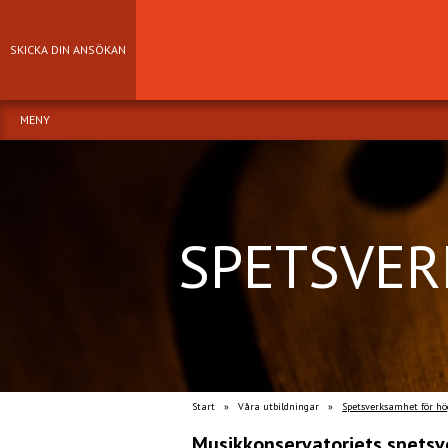
SKICKA DIN ANSÖKAN
MENY
SPETSVER
Start
»
Våra utbildningar
»
Spetsverksamhet för hö
Musikkonservatoriets spetsv