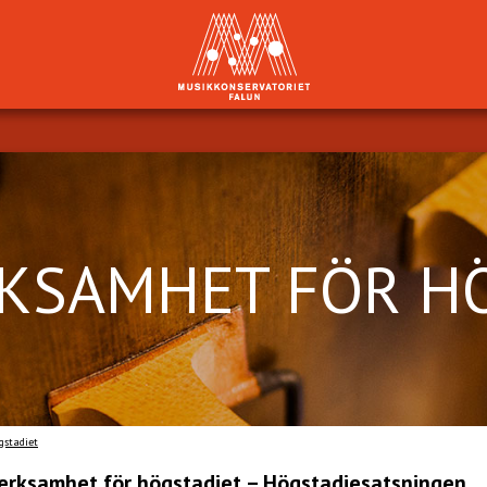
KSAMHET FÖR H
gstadiet
erksamhet för högstadiet – Högstadiesatsningen