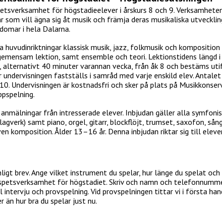
etsverksamhet för högstadieelever i årskurs 8 och 9. Verksamheten
ar som vill ägna sig åt musik och främja deras musikaliska utvecklin
domar i hela Dalarna.
 huvudinriktningar klassisk musik, jazz, folkmusik och komposition
gemensam lektion, samt ensemble och teori. Lektionstidens längd i
 alternativt 40 minuter varannan vecka, från åk 8 och bestäms uti
undervisningen fastställs i samråd med varje enskild elev. Antalet 
0. Undervisningen är kostnadsfri och sker på plats på Musikkonser
ppspelning.
nmälningar från intresserade elever. Inbjudan gäller alla symfoni
slagverk) samt piano, orgel, gitarr, blockflöjt, trumset, saxofon, sån
en komposition. Ålder 13–16 år. Denna inbjudan riktar sig till eleve
igt brev. Ange vilket instrument du spelar, hur länge du spelat och
s spetsverksamhet för högstadiet. Skriv och namn och telefonnummer
ll intervju och provspelning. Vid provspelningen tittar vi i första ha
 än hur bra du spelar just nu.