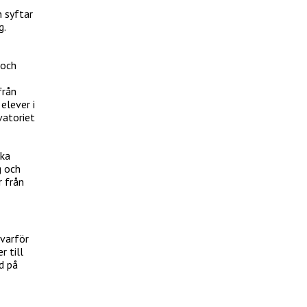
 syftar
g.
 och
från
elever i
vatoriet
ska
g och
r från
 varför
 till
nd på