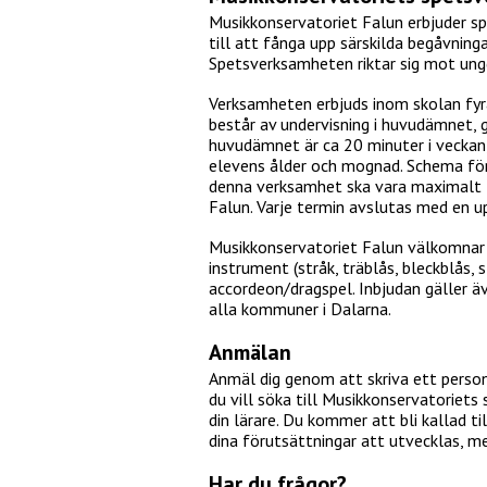
Musikkonservatoriet Falun erbjuder sp
till att fånga upp särskilda begåvning
Spetsverksamheten riktar sig mot ung
Verksamheten erbjuds inom skolan fyra
består av undervisning i huvudämnet, 
huvudämnet är ca 20 minuter i veckan,
elevens ålder och mognad. Schema för 
denna verksamhet ska vara maximalt 1
Falun. Varje termin avslutas med en u
Musikkonservatoriet Falun välkomnar a
instrument (stråk, träblås, bleckblås, 
accordeon/dragspel. Inbjudan gäller äv
alla kommuner i Dalarna.
Anmälan
Anmäl dig genom att skriva ett personl
du vill söka till Musikkonservatoriet
din lärare. Du kommer att bli kallad ti
dina förutsättningar att utvecklas, mer
Har du frågor?