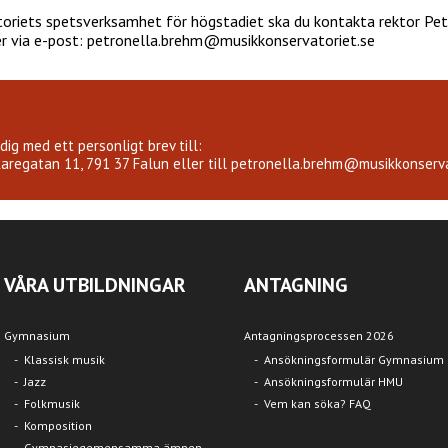
toriets spetsverksamhet för högstadiet ska du kontakta rektor Pet
r via e-post: petronella.brehm@musikkonservatoriet.se
ig med ett personligt brev till:
aregatan 11, 791 37 Falun eller till
petronella.brehm@musikkonserva
VÅRA UTBILDNINGAR
ANTAGNING
Gymnasium
Antagningsprocessen 2026
Klassisk musik
Ansökningsformulär Gymnasium
Jazz
Ansökningsformulär HMU
Folkmusik
Vem kan söka? FAQ
Komposition
Gymnasiegemensamma ämnen